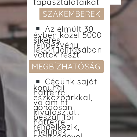
tapasztalataikat.
SZAKEMBEREK
Az elmúlt 30
évben közel 5000
sikeres
rendezvény
lebonyolításában
vettek részt.
MEGBÍZHATÓSÁG
Cégünk saját
konyhai
háttérrel,
eszközparkkal,
valamint
gondosan
kiválasztott
beszállítói
háttérrel
rendelkezik,
melynek
segítségével