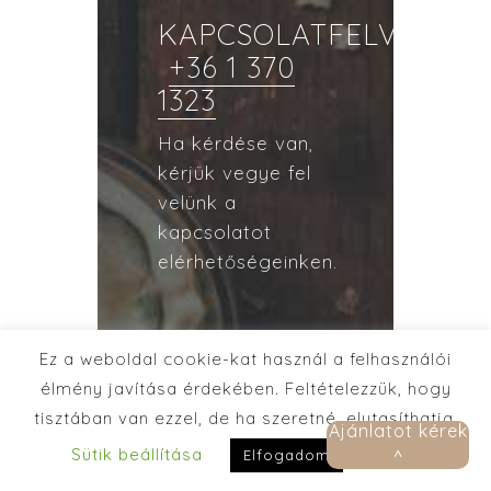
KAPCSOLATFELVÉTEL
+36 1 370
1323
Ha kérdése van,
kérjük vegye fel
velünk a
kapcsolatot
elérhetőségeinken.
AJÁNLATKÉRÉS
Ez a weboldal cookie-kat használ a felhasználói
élmény javítása érdekében. Feltételezzük, hogy
tisztában van ezzel, de ha szeretné, elutasíthatja.
Ajánlatot kérek
Sütik beállítása
Elolvasom
Elfogadom
^