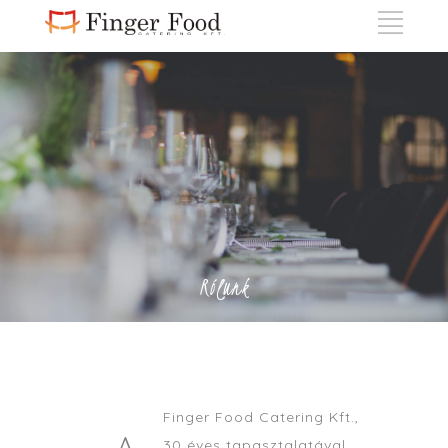
Rólunk
Finger Food Catering Kft.,
A
30 éves tapasztalatával