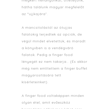
megkért néhányunkat, ötleteljünk,
hátha találunk magyar megfelelőt
az “ujjkajára”.
A mancsitolástól az ötujjas
falatokig terjedtek az opciók, de
végül mindet elvetettük, és maradt
a könyvben is a vendégváró
falatok. Pedig a finger food
lényegét ez nem takarja… (És akkor
még nem említettem a finger buffet
magyarosítására tett
kísérleteinket).
A finger food voltaképpen minden
olyan étel, amit evőeszköz