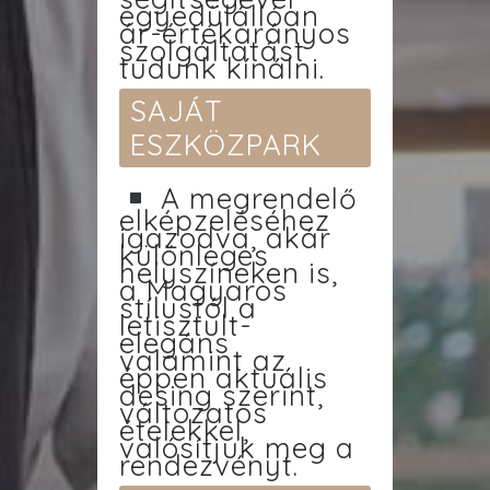
egyedülállóan
ár-értékarányos
szolgáltatást
tudunk kínálni.
SAJÁT
ESZKÖZPARK
A megrendelő
elképzeléséhez
igazodva, akár
különleges
helyszíneken is,
a Magyaros
stílustól a
letisztult-
elegáns
valamint az
éppen aktuális
desing szerint,
változatos
ételekkel,
valósítjuk meg a
rendezvényt.