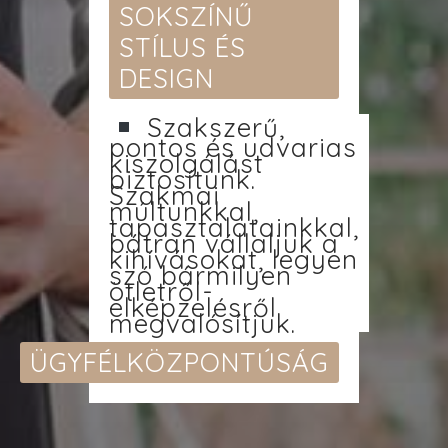
SOKSZÍNŰ
STÍLUS ÉS
DESIGN
Szakszerű,
pontos és udvarias
kiszolgálást
biztosítunk.
Szakmai
múltunkkal,
tapasztalatainkkal,
bátran vállaljuk a
kihívásokat, legyen
szó bármilyen
ötletről-
elképzelésről
megvalósítjuk.
ÜGYFÉLKÖZPONTÚSÁG