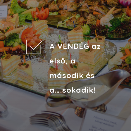
A VENDÉG az
első, a
második és
a….sokadik!