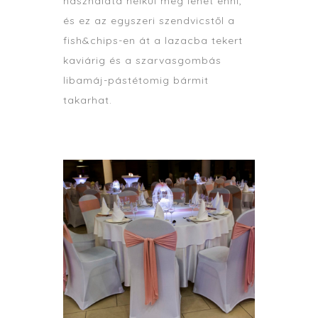
használata nélkül meg lehet enni,
és ez az egyszeri szendvicstől a
fish&chips-en át a lazacba tekert
kaviárig és a szarvasgombás
libamáj-pástétomig bármit
takarhat.