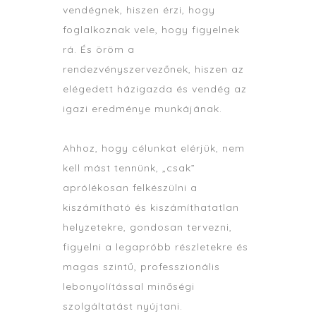
vendégnek, hiszen érzi, hogy
foglalkoznak vele, hogy figyelnek
rá. És öröm a
rendezvényszervezőnek, hiszen az
elégedett házigazda és vendég az
igazi eredménye munkájának.
Ahhoz, hogy célunkat elérjük, nem
kell mást tennünk, „csak”
aprólékosan felkészülni a
kiszámítható és kiszámíthatatlan
helyzetekre, gondosan tervezni,
figyelni a legapróbb részletekre és
magas szintű, professzionális
lebonyolítással minőségi
szolgáltatást nyújtani.