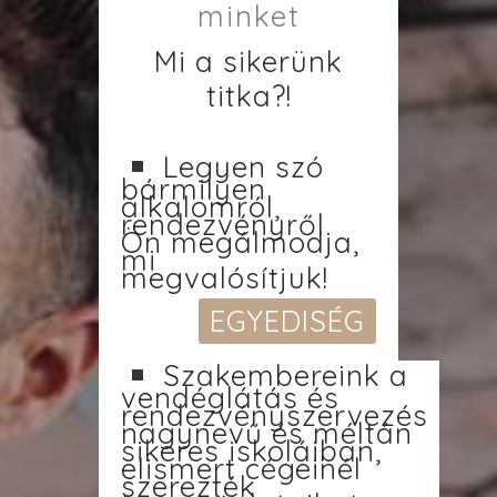
minket
Mi a sikerünk
titka?!
Legyen szó
bármilyen
alkalomról,
rendezvényről
Ön megálmodja,
mi
megvalósítjuk!
EGYEDISÉG
Szakembereink a
vendéglátás és
rendezvényszervezés
nagynevű és méltán
sikeres iskoláiban,
elismert cégeinél
szerezték