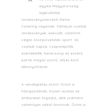
egyike Magyarország
legkiválóbb
rendezvényszervező illetve
Catering cégeinek. Vállaljuk családi
rendezvények, esküvők, valamint
céges összejövetelek, sport -és
családi napok, csapatépítők,
évértékelők, karácsonyi és évzáró
partik magas szintű, teljes körű
lebonyolítását.
A vendéglátás öröm! Öröm a
házigazdának, hiszen azokat az
embereket fogadja, akik számára
valamilyen okból fontosak. Öröm a