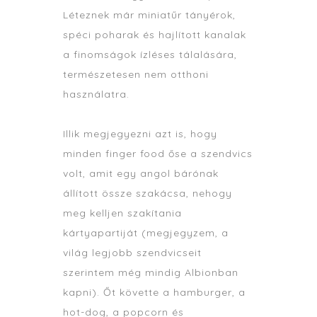
Léteznek már miniatűr tányérok,
spéci poharak és hajlított kanalak
a finomságok ízléses tálalására,
természetesen nem otthoni
használatra.
Illik megjegyezni azt is, hogy
minden finger food őse a szendvics
volt, amit egy angol bárónak
állított össze szakácsa, nehogy
meg kelljen szakítania
kártyapartiját (megjegyzem, a
világ legjobb szendvicseit
szerintem még mindig Albionban
kapni). Őt követte a hamburger, a
hot-dog, a popcorn és