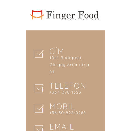
CÍM
1041 Budapest,
Görgey Artúr utca
84.
TELEFON
+36-1-370-1323
MOBIL
+36-30-922-0268
EMAIL