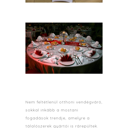
Nem feltétlenül otthoni vendégváró,
sokkal inkább a mostani
fogadások trendje, amelyre a
tálalószerek gyártói is rárepültek.