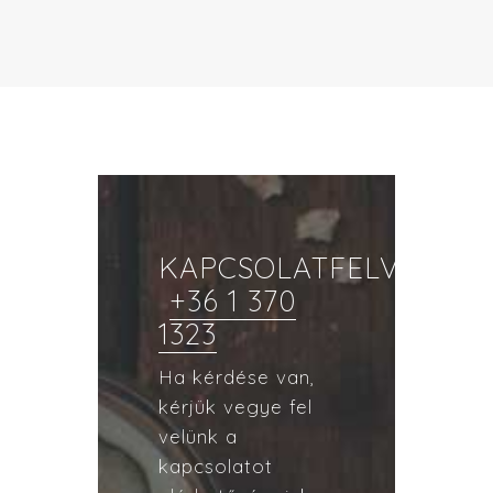
KAPCSOLATFELVÉTEL
+36 1 370
1323
Ha kérdése van,
kérjük vegye fel
velünk a
kapcsolatot