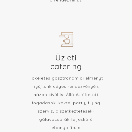
a rendezvényt.
Üzleti
catering
Tökéletes gasztronómiai élményt
nyújtunk céges rendezvényén,
házon kívül is! Álló és ültetett
fogadások, koktél party, flying
szerviz, díszétkeztetések-
gálavacsorák teljeskörű
lebonyolítása.