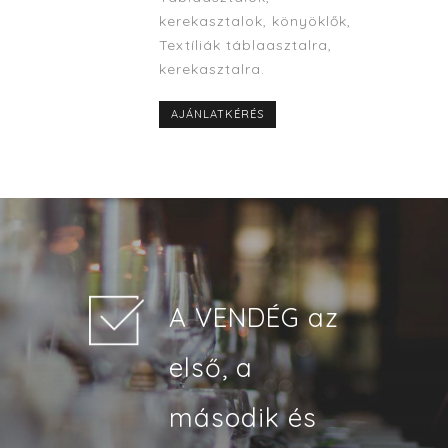
kerekasztalok, könyöklők,
Textíliák táblaasztalra,
kerekasztalra.
AJÁNLATKÉRÉS
A VENDÉG az
első, a
második és