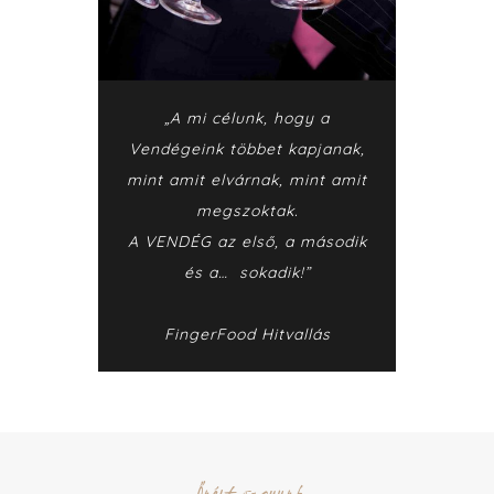
„A mi célunk, hogy a
Vendégeink többet kapjanak,
mint amit elvárnak, mint amit
megszoktak.
A VENDÉG az első, a második
és a… sokadik!”
FingerFood Hitvallás