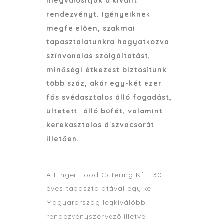
megvalósítjuk a kívánt
rendezvényt. Igényeiknek
megfelelően, szakmai
tapasztalatunkra hagyatkozva
színvonalas szolgáltatást,
minőségi étkezést biztosítunk
több száz, akár egy-két ezer
fős svédasztalos álló fogadást,
ültetett- álló büfét, valamint
kerekasztalos díszvacsorát
illetően.
A Finger Food Catering Kft., 30
éves tapasztalatával egyike
Magyarország legkiválóbb
rendezvényszervező illetve