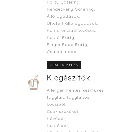
Party Catering,
Rendezvény Catering,
Állófogadások,
Ültetett állófogadások,
Konferenciaétkezések,
Koktél Party,
Finger Food Party,
Családi napok.
AJÁNLATKÉRÉS
Kiegészítők
Allergénmentes kézműves
fagylalt, fagylaltos
kocsiból,
Csokiszökőkút,
Kávébár,
Koktélbár,