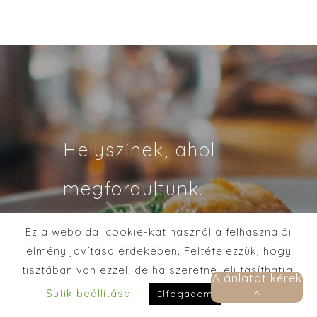
Helyszínek, ahol
megfordultunk..
Ez a weboldal cookie-kat használ a felhasználói
AJÁNLATKÉRÉS
élmény javítása érdekében. Feltételezzük, hogy
tisztában van ezzel, de ha szeretné, elutasíthatja.
Ajánlatot kérek
Sütik beállítása
Elolvasom
Elfogadom
^