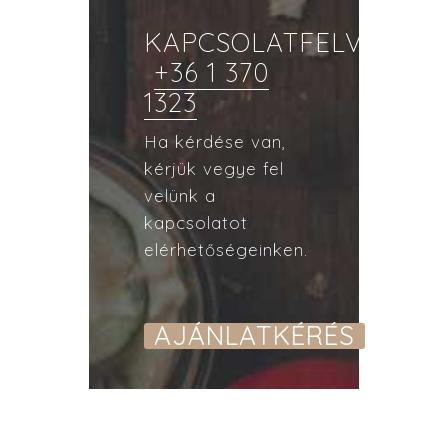
KAPCSOLATFELVÉTEL
+36 1 370
1323
Ha kérdése van,
kérjük vegye fel
velünk a
kapcsolatot
elérhetőségeinken.
AJÁNLATKÉRÉS