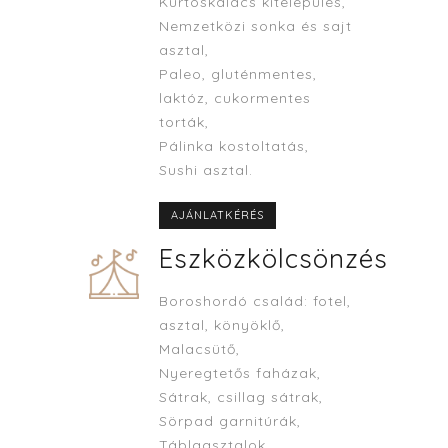
Kürtöskalács kitelepülés,
Nemzetközi sonka és sajt
asztal,
Paleo, gluténmentes,
laktóz, cukormentes
torták,
Pálinka kostoltatás,
Sushi asztal.
AJÁNLATKÉRÉS
Eszközkölcsönzés
Boroshordó család: fotel,
asztal, könyöklő,
Malacsütő,
Nyeregtetős faházak,
Sátrak, csillag sátrak,
Sörpad garnitúrák,
Táblaasztalok,