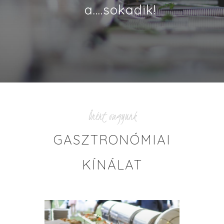
a….sokadik!
Önért vagyunk
GASZTRONÓMIAI
KÍNÁLAT