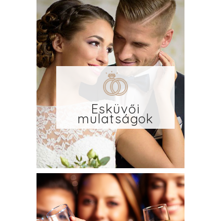
Esküvői
mulatságok