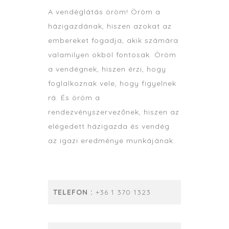
A vendéglátás öröm! Öröm a
házigazdának, hiszen azokat az
embereket fogadja, akik számára
valamilyen okból fontosak. Öröm
a vendégnek, hiszen érzi, hogy
foglalkoznak vele, hogy figyelnek
rá. És öröm a
rendezvényszervezőnek, hiszen az
elégedett házigazda és vendég
az igazi eredménye munkájának.
TELEFON :
+36 1 370 1323