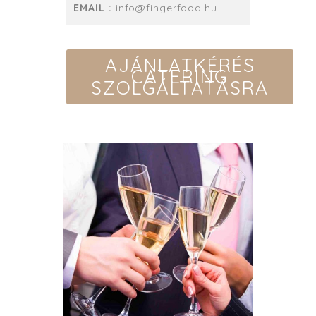
EMAIL :
info@fingerfood.hu
AJÁNLATKÉRÉS
CATERING
SZOLGÁLTATÁSRA