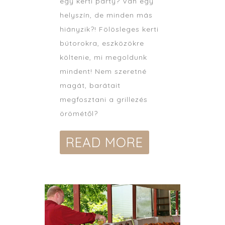
egy kerti party? Van egy
helyszín, de minden más
hiányzik?! Fölösleges kerti
bútorokra, eszközökre
költenie, mi megoldunk
mindent! Nem szeretné
magát, barátait
megfosztani a grillezés
örömétől?
READ MORE