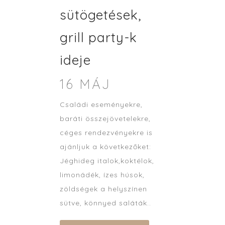
sütögetések,
grill party-k
ideje
16 MÁJ
Családi eseményekre,
baráti összejövetelekre,
céges rendezvényekre is
ajánljuk a következőket:
Jéghideg italok,koktélok,
limonádék, ízes húsok,
zöldségek a helyszínen
sütve, könnyed saláták..