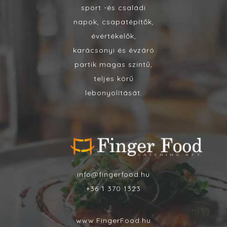
sport -és családi
napok, csapatépítők,
évértékelők,
karácsonyi és évzáró
partik magas szintű,
teljes körű
lebonyolítását.
info@fingerfood.hu
+36 1 370 1323
www.FingerFood.hu