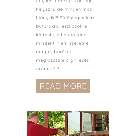
egy kerti party? Van egy
helyszín, de minden más
hiányzik?! Fölösleges kerti
bútorokra, eszközökre
költenie, mi megoldunk
mindent! Nem szeretné
magát, barátait
megfosztani a grillezés
örömétől?
READ MORE