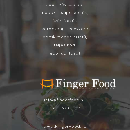
sport -és családi
napok, csapatépítők,
évértékelők,
karácsonyi és évzáró
partik magas szintű,
teljes körű
lebonyolítását.
info@fingerfood.hu
+36 1 370 1323
www.FingerFood.hu