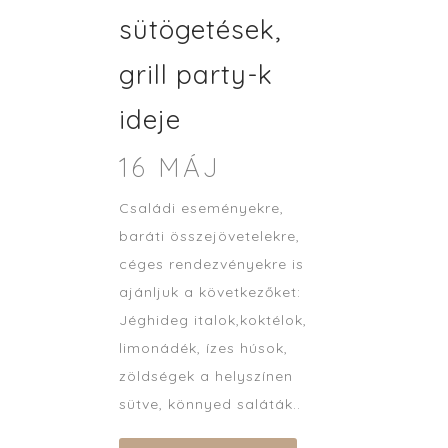
sütögetések,
grill party-k
ideje
16 MÁJ
Családi eseményekre,
baráti összejövetelekre,
céges rendezvényekre is
ajánljuk a következőket:
Jéghideg italok,koktélok,
limonádék, ízes húsok,
zöldségek a helyszínen
sütve, könnyed saláták..