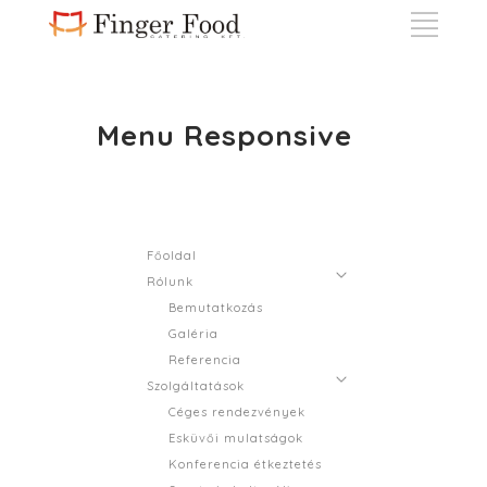
Menu Responsive
Főoldal
Rólunk
Bemutatkozás
Galéria
Referencia
Szolgáltatások
Céges rendezvények
Esküvői mulatságok
Konferencia étkeztetés