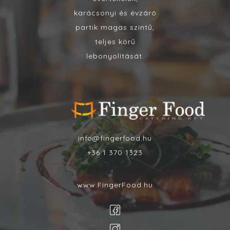
karácsonyi és évzáró
partik magas szintű,
teljes körű
lebonyolítását.
info@fingerfood.hu
+36 1 370 1323
www.FingerFood.hu