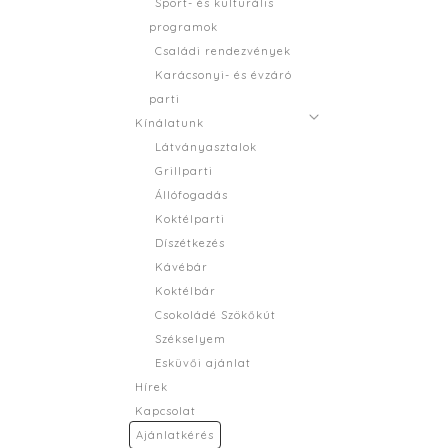
Sport- és kulturális
programok
Családi rendezvények
Karácsonyi- és évzáró
parti
Kínálatunk
Látványasztalok
Grillparti
Állófogadás
Koktélparti
Díszétkezés
Kávébár
Koktélbár
Csokoládé Szökőkút
Székselyem
Esküvői ajánlat
Hírek
Kapcsolat
Ajánlatkérés