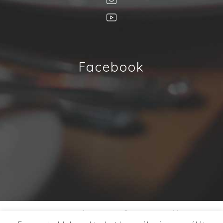
Facebook
Minden jog fenntartva © FingerFood.hu